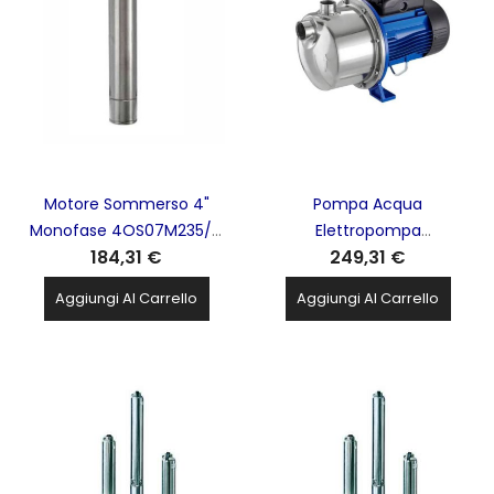
Motore Sommerso 4"
Pompa Acqua
Monofase 4OS07M235/C
Elettropompa
184,31 €
249,31 €
LOWARA - 4OS07M235/C
Autoadescante Centrifuga
1hp 0.75kw LOWARA Xylem
Aggiungi Al Carrello
Aggiungi Al Carrello
- BGM7/C E2