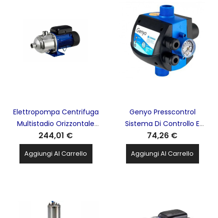
Elettropompa Centrifuga
Genyo Presscontrol
Multistadio Orizzontale
Sistema Di Controllo E
244,01 €
74,26 €
0,5Kw LOWARA -
Protezione Per Pompa
3HM04P05M5HVBE
Elettrica LOWARA -
Aggiungi Al Carrello
Aggiungi Al Carrello
GENYO8A/F22