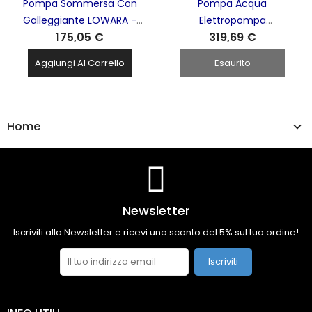
Pompa Sommersa Con
Pompa Acqua
Galleggiante LOWARA -
Elettropompa
175,05 €
319,69 €
DOC3/A
Autoadescante Centrifuga
1.5hp 1.1kw LOWARA Xylem -
Aggiungi Al Carrello
Esaurito
BGM11/C
Home
Newsletter
Iscriviti alla Newsletter e ricevi uno sconto del 5% sul tuo ordine!
Iscriviti