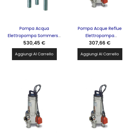
Pompa Acqua
Pompa Acque Reflue
Elettropompa Sommersa
Elettropompa
530,45 €
307,66 €
4'' Per Pozzi Serie GS 2hp
Sommergibile Tritatutto
1.5kw 230v LOWARA Xylem
0.8hp 0.55kw LOWARA
Aggiungi Al Carrello
Aggiungi Al Carrello
- 4GS15M-4OS
Xylem - DOMO7/B