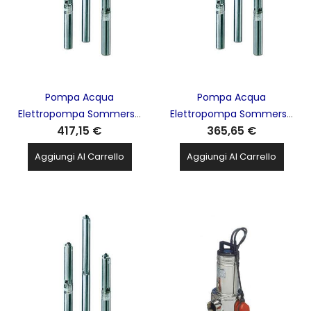
Pompa Acqua
Pompa Acqua
Elettropompa Sommersa
Elettropompa Sommersa
417,15 €
365,65 €
4'' Per Pozzi Serie GS 1.5hp
4'' Per Pozzi Serie GS 1hp
1.1kw 230v LOWARA Xylem -
0.75kw 230v LOWARA
Aggiungi Al Carrello
Aggiungi Al Carrello
4GS11M-4OS
Xylem - 4GS07M - 4OS