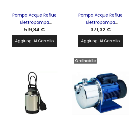
Pompa Acque Reflue
Pompa Acque Reflue
Elettropompa
Elettropompa
519,84 €
371,32 €
Sommergibile Tritatutto
Sommergibile Tritatutto
1.50Kw 230V LOWARA
1hp 0.75kw LOWARA Xylem
Aggiungi Al Carrello
Aggiungi Al Carrello
Xylem - DOMO15/B
- DOMO10/B
Ordinabile