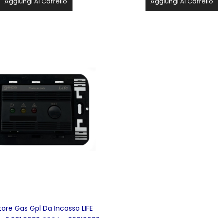
Aggiungi Al Carrello
Aggiungi Al Carrello
tore Gas Gpl Da Incasso LIFE