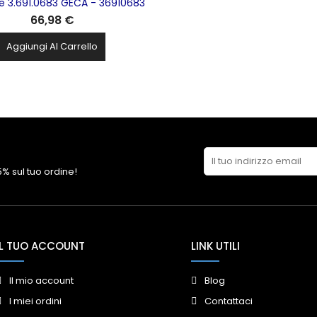
te 3.691.0683 GECA - 36910683
66,98 €
Aggiungi Al Carrello
 5% sul tuo ordine!
IL TUO ACCOUNT
LINK UTILI
Il mio account
Blog
I miei ordini
Contattaci