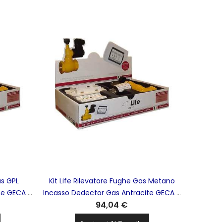
as GPL
Kit Life Rilevatore Fughe Gas Metano
te GECA -
Incasso Dedector Gas Antracite GECA -
94,04 €
36671121