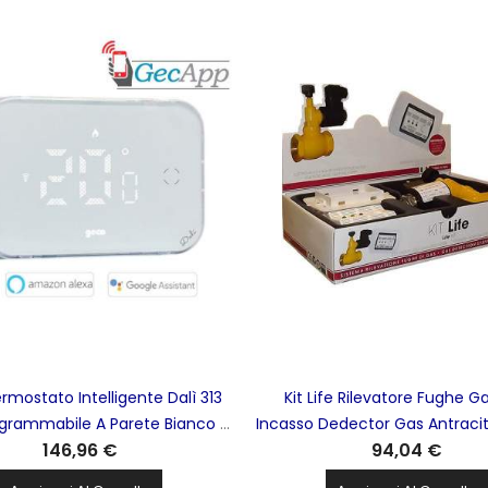
rmostato Intelligente Dalì 313
Kit Life Rilevatore Fughe G
ogrammabile A Parete Bianco A
Incasso Dedector Gas Antraci
146,96 €
94,04 €
Led GECA - 33132674
36671126