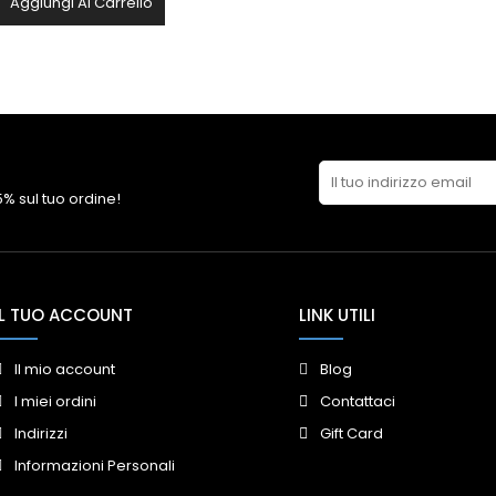
Aggiungi Al Carrello
 5% sul tuo ordine!
IL TUO ACCOUNT
LINK UTILI
Il mio account
Blog
I miei ordini
Contattaci
Indirizzi
Gift Card
Informazioni Personali