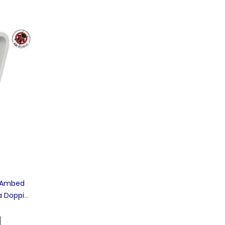
n Ambed
a Doppia
 02110