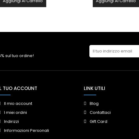
Aggiungi Al Carrello
Aggiungi Al Carrello
 5% sul tuo ordine!
IL TUO ACCOUNT
LINK UTILI
Il mio account
Blog
I miei ordini
Contattaci
Indirizzi
Gift Card
Informazioni Personali