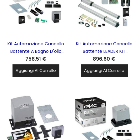
Kit Automazione Cancello
Kit Automazione Cancello
Battente A Bagno D'olio
Battente LEADER KIT
758,51 €
896,60 €
746C PRATICO KIT 230v
Seafe&Green 230v 1,8m -
600kg -Garanzia Italia-
Garanzia Italia- FAAC -
Aggiungi Al Carrello
Aggiungi Al Carrello
FAAC - 105940
105633445