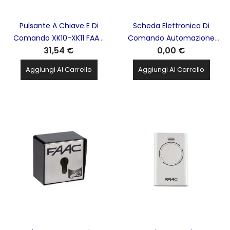
Pulsante A Chiave E Di
Scheda Elettronica Di
Comando XK10-XK11 FAAC
Comando Automazione
31,54 €
0,00 €
- 401302
Cancelli E145S FAAC -
790076
Aggiungi Al Carrello
Aggiungi Al Carrello