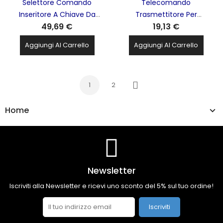
Selettore Comando
Telecomando
Inseritore A Chiave Da
Trasmettitore Per
49,69 €
19,13 €
Esterno T20 Pulsante FAAC
Automazione Cancelli
- 401012
Rolling Code 2 Canali XT2
Aggiungi Al Carrello
Aggiungi Al Carrello
433 SLH LR White FAAC -
787007
1
2
Successivo
Home
Newsletter
Iscriviti alla Newsletter e ricevi uno sconto del 5% sul tuo ordine!
Iscriviti