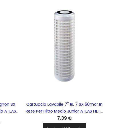
ignon SX
Cartuccia Lavabile 7'' RL 7 SX 50mcr In
olo ATLAS
Rete Per Filtro Medio Junior ATLAS FILTRI
7,39 €
- RA5014114