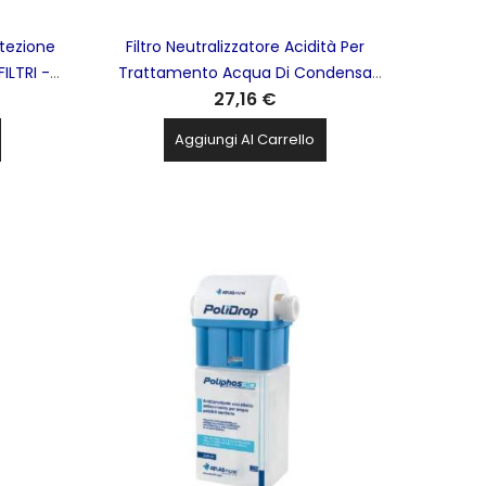
otezione
Filtro Neutralizzatore Acidità Per
ILTRI -
Trattamento Acqua Di Condensa
27,16 €
Proveniente dalle Caldaie Neutral Mini
ATLAS FILTRI- RE6170140
Aggiungi Al Carrello