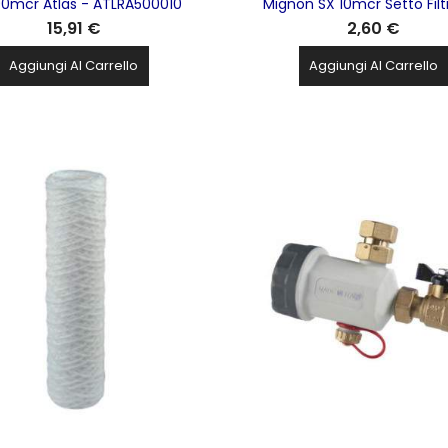
90mcr Atlas - ATLRA500010
Mignon SX 10mcr Setto Fil
15,91 €
2,60 €
Polipropilene ATLAS FILTRI - 
Aggiungi Al Carrello
Aggiungi Al Carrello