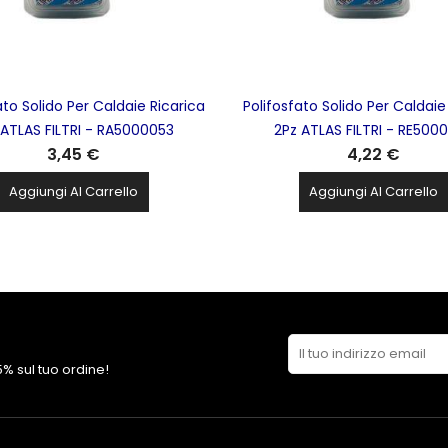
ato Solido Per Caldaie Ricarica
Polifosfato Solido Per Caldaie
 ATLAS FILTRI - RA5000053
2Pz ATLAS FILTRI - RE500
3,45 €
4,22 €
Aggiungi Al Carrello
Aggiungi Al Carrello
 5% sul tuo ordine!