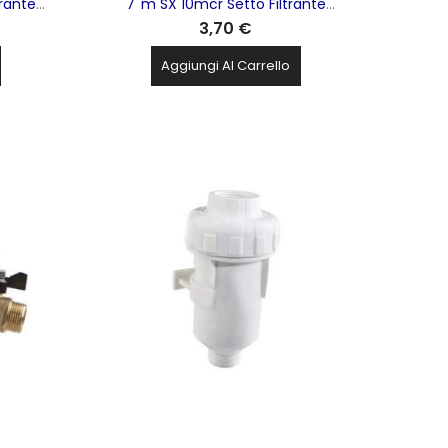
trante
7''m SX 10mcr Setto Filtrante
3,70 €
RE5110409
Polipropilene ATLAS FILTRI - RE5114409
Aggiungi Al Carrello