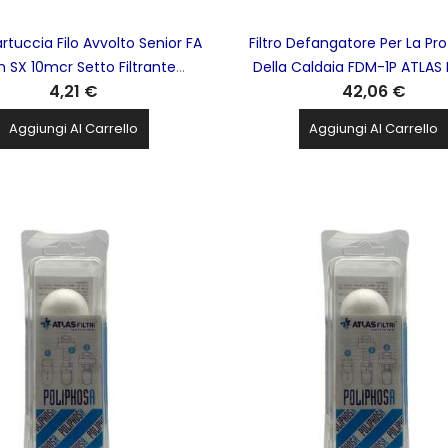
artuccia Filo Avvolto Senior FA
Filtro Defangatore Per La Pr
m SX 10mcr Setto Filtrante
Della Caldaia FDM-1P ATLAS F
4,21 €
42,06 €
ilene ATLAS FILTRI - RE5115409
RE6170110
Aggiungi Al Carrello
Aggiungi Al Carrello