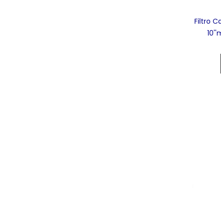
Filtro C
10''
Poliprop