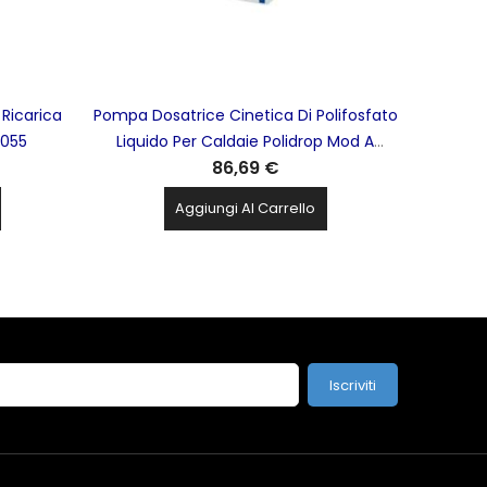
 Ricarica
Pompa Dosatrice Cinetica Di Polifosfato
0055
Liquido Per Caldaie Polidrop Mod A
86,69 €
ATLAS FILTRI - RE4050541
Aggiungi Al Carrello
Iscriviti