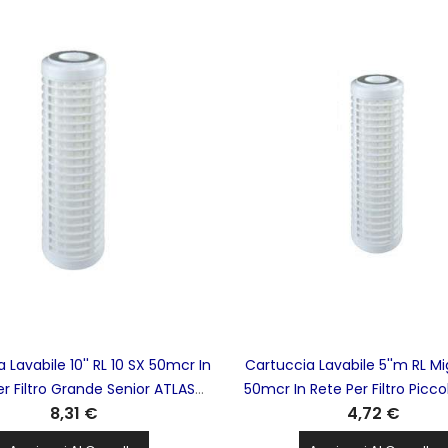
 Lavabile 10'' RL 10 SX 50mcr In
Cartuccia Lavabile 5''m RL M
er Filtro Grande Senior ATLAS
50mcr In Rete Per Filtro Picc
8,31 €
4,72 €
FILTRI - RA5015114
FILTRI - RA5010114