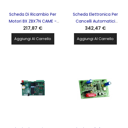
Scheda Di Ricambio Per
Scheda Elettronica Per
Motori BX ZBX7N CAME -
Cancelli Automatici
217,87 €
342,47 €
88001-0065
Quadro Comando
ZL19CAME - 3199ZL19N
Aggiungi Al Carrello
Aggiungi Al Carrello