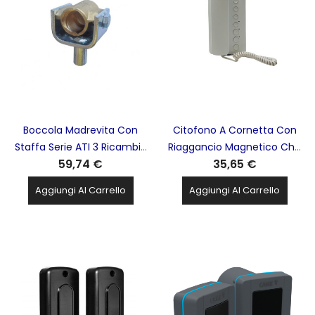
Boccola Madrevita Con
Citofono A Cornetta Con
Staffa Serie ATI 3 Ricambio
Riaggancio Magnetico Che
59,74 €
35,65 €
CAME - 88001-0125
Elimina Il Rischio Di Caduta
CAME - 840CA-0020
Aggiungi Al Carrello
Aggiungi Al Carrello