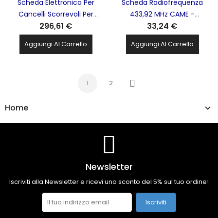
Scheda Elettronica Per
Scheda Radiofrequenza
Cancelli Scorrevoli Per
433,92 MHz CAME -
296,61 €
33,24 €
Motore ZBK CAME - 88001-
001AF43S
0063
Aggiungi Al Carrello
Aggiungi Al Carrello
1
2
Successivo
Home
Newsletter
Iscriviti alla Newsletter e ricevi uno sconto del 5% sul tuo ordine!
Iscriviti