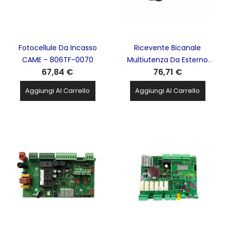
Fotocellule Da Incasso
Ricevente Bicanale
CAME - 806TF-0070
Multiutenza Da Esterno
67,84 €
76,71 €
4333,92MHZ CAME -
001RE432M
Aggiungi Al Carrello
Aggiungi Al Carrello