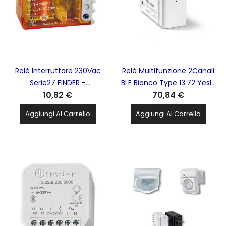
Relè Interruttore 230Vac
Relè Multifunzione 2Canali
Serie27 FINDER -
BLE Bianco Type 13.72 Yesly
10,82 €
70,84 €
270182300000
Actuator 13.72.8.230.B000
FINDER - 13728230B000
Aggiungi Al Carrello
Aggiungi Al Carrello