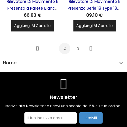
Rilevatore Di Movimento E
Rilevatore Di Movimento E
Presenza a Parete Bianco
Presenza Serie 18 Type 18.51
66,83 €
89,10 €
Tipo 18.91 1mt FINDER -
8x8mt FINDER -
18.91.8.230.0040
18.51.8.230.03000
Aggiungi Al Carrello
Aggiungi Al Carrello
1
2
3
Precedente
Successivo
Home
Newsletter
Iscriviti alla Newsletter e ricevi uno sconto del 5% sul tuo ordine!
Iscriviti