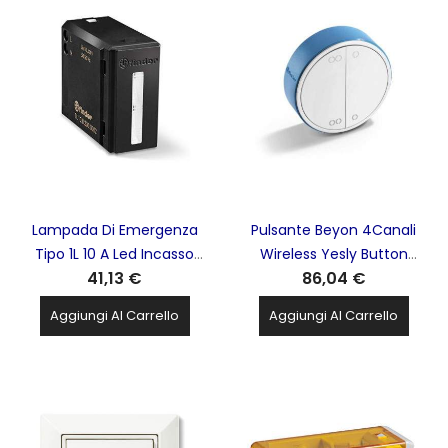
Lampada Di Emergenza
Pulsante Beyon 4Canali
Tipo 1L 10 A Led Incasso
Wireless Yesly Button
41,13 €
86,04 €
Nera Lomus FINDER -
Scenari Bianco 1Y13B20
1L1082300002
FINDER - 1Y.13.B20
Aggiungi Al Carrello
Aggiungi Al Carrello