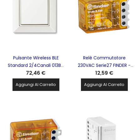
Pulsante Wireless BLE
Relè Commutatore
Standard 2/4Canali 013B9
230VAC Serie27 FINDER -
72,46 €
12,59 €
BIANCO FINDER - 013.B9
270582300000
Aggiungi Al Carrello
Aggiungi Al Carrello