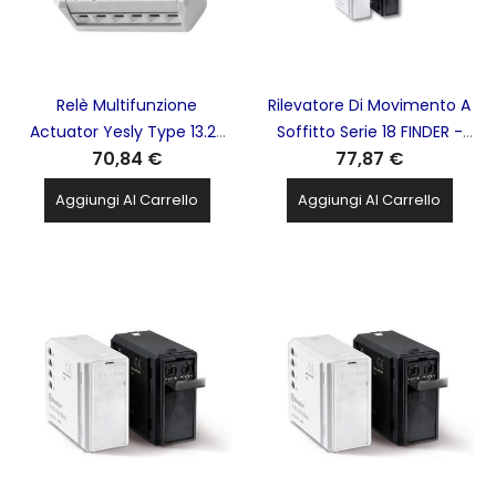
Relè Multifunzione
Rilevatore Di Movimento A
Actuator Yesly Type 13.22
Soffitto Serie 18 FINDER -
70,84 €
77,87 €
Bluetooth 2Canali
182182300000
13.22.8.230.B000 FINDER -
Aggiungi Al Carrello
Aggiungi Al Carrello
13228230B000